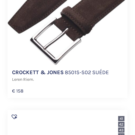
CROCKETT & JONES
8501S-S02 SUÉDE
Leren Riem.
€
158
41
42
43