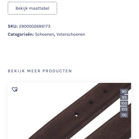
Bekijk maattabel
SKU:
2900002686173
Categorieën:
Schoenen
,
Veterschoenen
BEKIJK MEER PRODUCTEN
90
95
100
105
110