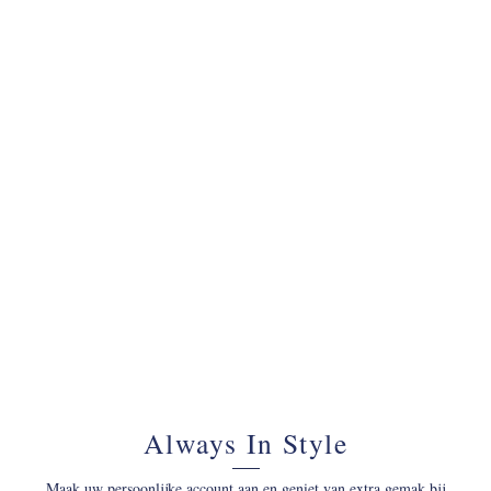
070 - 34 69 700
Always In Style
Maak uw persoonlijke account aan en geniet van extra gemak bij