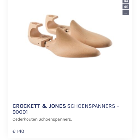
44
45
...
CROCKETT & JONES
SCHOENSPANNERS –
90001
Cederhouten Schoenspanners.
€
140