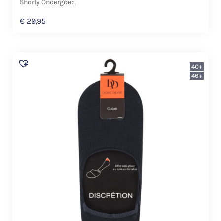
Shorty Ondergoed.
€
29,95
40+
46+