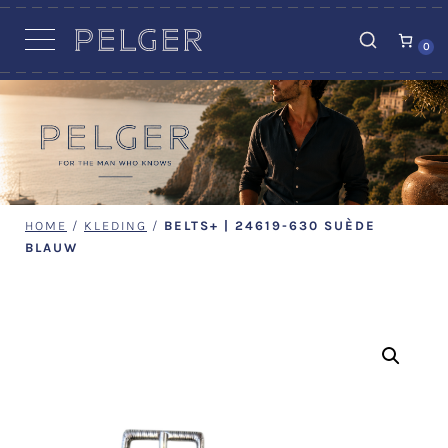
VACATURES
0
HOME
/
KLEDING
/
BELTS+ | 24619-630 SUÈDE
BLAUW