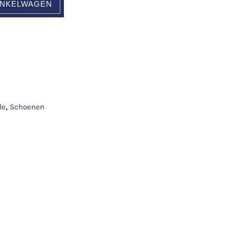
INKELWAGEN
le
,
Schoenen