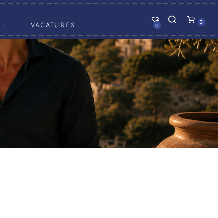
0
 –
VACATURES
0