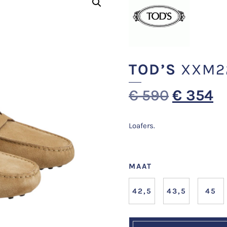
TOD’S
XXM22
€
590
€
354
Loafers.
MAAT
42,5
43,5
45