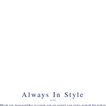
ACCOUNT AANMAKEN
Always In Style
Maak uw persoonlijke account aan en geniet van extra gemak bij iedere