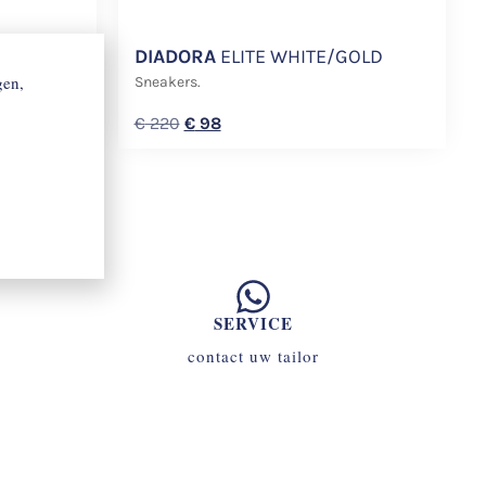
HITE
DIADORA
ELITE WHITE/GOLD
gen,
Sneakers.
€
220
€
98
SERVICE
contact uw tailor