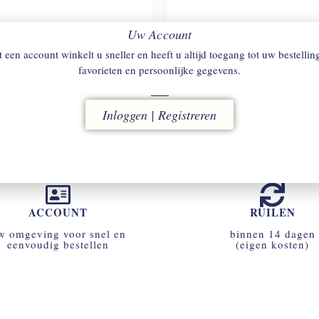
Uw Account
TT & JONES
OVERTON
DIADORA
ELITE WHITE/W
 een account winkelt u sneller en heeft u altijd toegang tot uw bestellin
hoenen / lakschoenen.
Sneakers.
favorieten en persoonlijke gegevens.
€
220
€
98
Inloggen | Registreren
ACCOUNT
RUILEN
w omgeving voor snel en
binnen 14 dagen
eenvoudig bestellen
(eigen kosten)