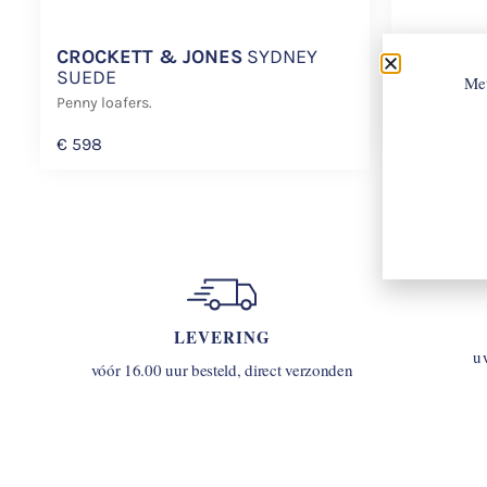
CROCKETT & JONES
SYDNEY
CROCKE
SUEDE
Met
Smoking sc
Penny loafers.
€
650
€
598
LEVERING
u
vóór 16.00 uur besteld, direct verzonden