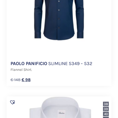
PAOLO PANIFICIO
SLIMLINE 5349 – 532
Flannel Shirt.
€
148
€
98
38
39
40