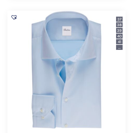
37
38
39
40
41
...