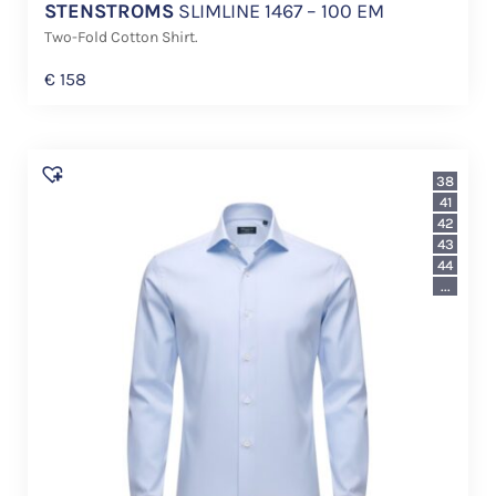
STENSTROMS
SLIMLINE 1467 – 100 EM
Two-Fold Cotton Shirt.
€
158
38
41
42
43
44
...