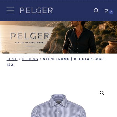
VACATURES
0
HOME
/
KLEDING
/
STENSTROMS | REGULAR 3365-
122