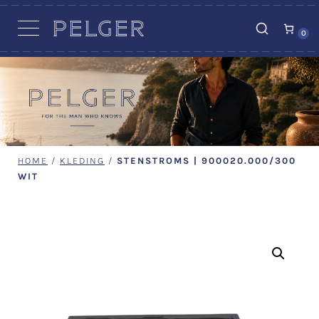
VACATURES
0
HOME
/
KLEDING
/
STENSTROMS | 900020.000/300
WIT