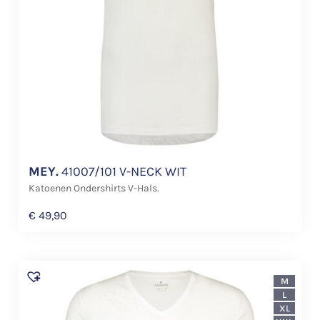
MEY.
41007/101 V-NECK WIT
Katoenen Ondershirts V-Hals.
€
49,90
M
L
XL