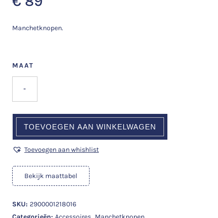
€
89
Manchetknopen.
MAAT
-
TOEVOEGEN AAN WINKELWAGEN
Toevoegen aan whishlist
Bekijk maattabel
SKU:
2900001218016
Categorieën:
Accessoires
,
Manchetknopen