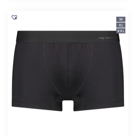
M
XL
XXL