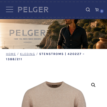
VACATURES
0
HOME
/
KLEDING
/
STENSTROMS | 420227 –
1388/211