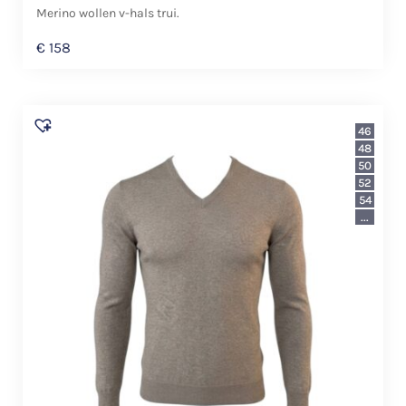
Merino wollen v-hals trui.
€
158
46
48
50
52
54
...