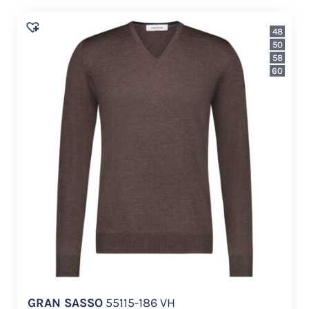
48
50
58
60
GRAN SASSO
55115-186 VH