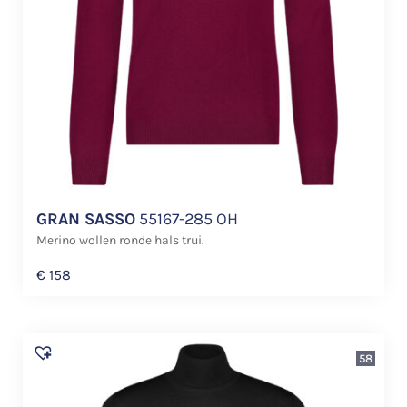
GRAN SASSO
55167-285 OH
Merino wollen ronde hals trui.
€
158
58