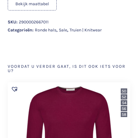
Bekijk maattabel
SKU:
2900002667011
Categorieën:
Ronde hals
,
Sale
,
Truien | Knitwear
VOORDAT U VERDER GAAT, IS DIT OOK IETS VOOR
U?
50
52
54
56
58