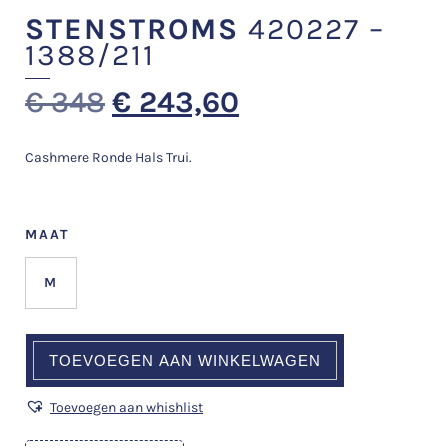
STENSTROMS
420227 –
1388/211
€
348
€
243,60
Cashmere Ronde Hals Trui.
MAAT
M
TOEVOEGEN AAN WINKELWAGEN
Toevoegen aan whishlist