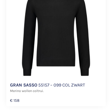
GRAN SASSO
55157 – 099 COL ZWART
Merino wollen coltrui.
€
158