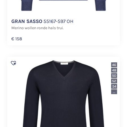
GRAN SASSO
55167-597 OH
Merino wollen ronde hals trui.
€
158
46
48
50
52
54
...