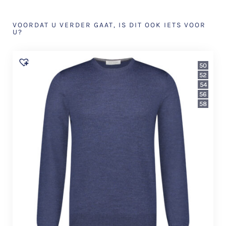
VOORDAT U VERDER GAAT, IS DIT OOK IETS VOOR
U?
50
52
54
56
58