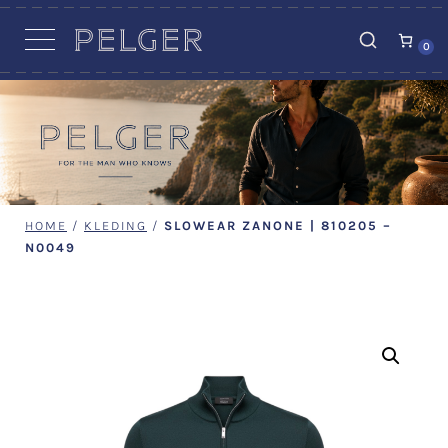
VACATURES
0
HOME
/
KLEDING
/
SLOWEAR ZANONE | 810205 –
N0049