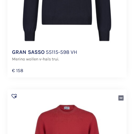
GRAN SASSO
55115-598 VH
Merino wollen v-hals trui.
€
158
M