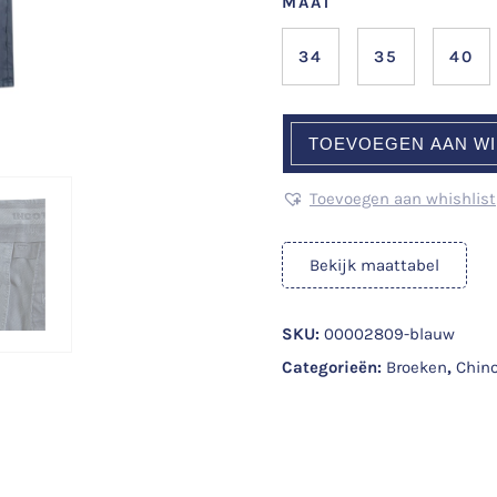
MAAT
34
35
40
TOEVOEGEN AAN W
Toevoegen aan whishlist
Bekijk maattabel
SKU:
00002809-blauw
Categorieën:
Broeken
,
Chino