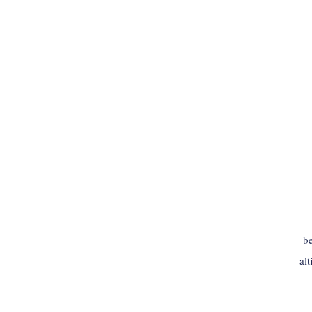
INLOGGEN
be
al