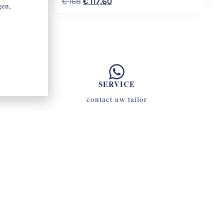
€
168
€
117,60
gen,
SERVICE
contact uw tailor