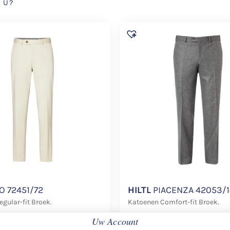
 U?
O 72451/72
HILTL
PIACENZA 42053/1
gular-fit Broek.
Katoenen Comfort-fit Broek.
Uw Account
€
348