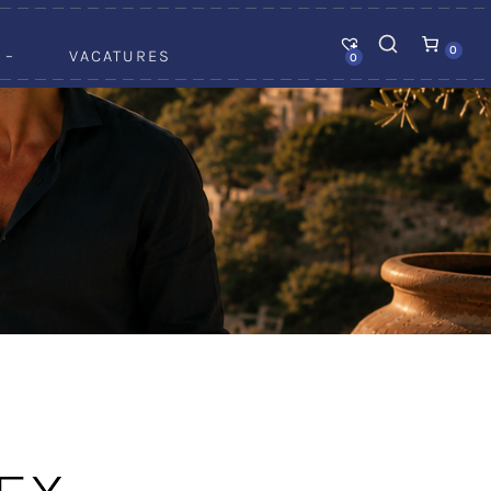
0
 –
VACATURES
0