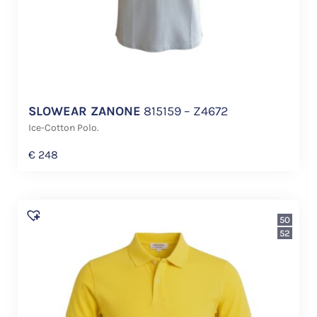
SLOWEAR ZANONE
815159 – Z4672
Ice-Cotton Polo.
€
248
50
52