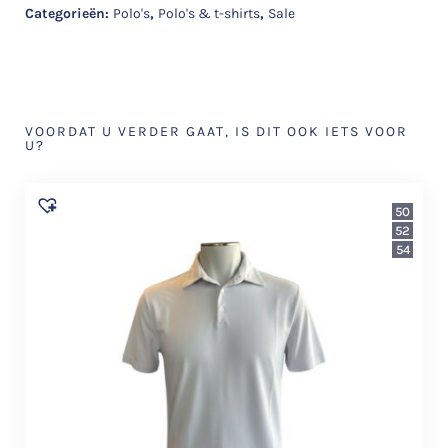
Categorieën:
Polo's
,
Polo's & t-shirts
,
Sale
VOORDAT U VERDER GAAT, IS DIT OOK IETS VOOR
U?
50
52
54