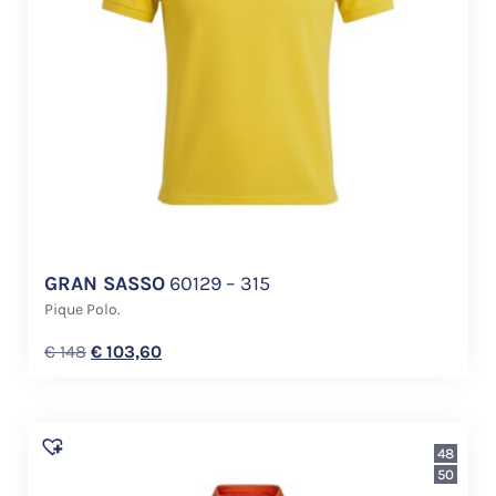
GRAN SASSO
60129 – 315
Pique Polo.
€
148
€
103,60
48
50