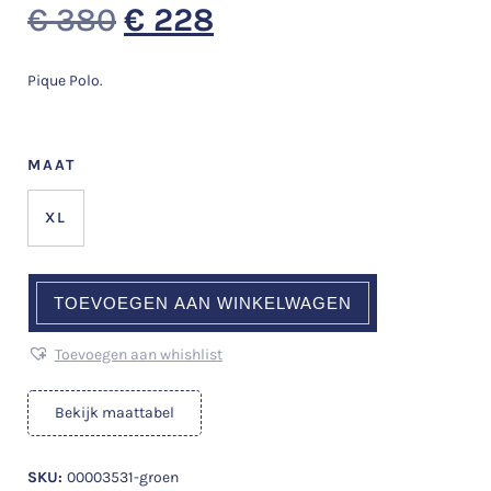
€
380
€
228
Pique Polo.
MAAT
XL
TOEVOEGEN AAN WINKELWAGEN
Toevoegen aan whishlist
Bekijk maattabel
SKU:
00003531-groen