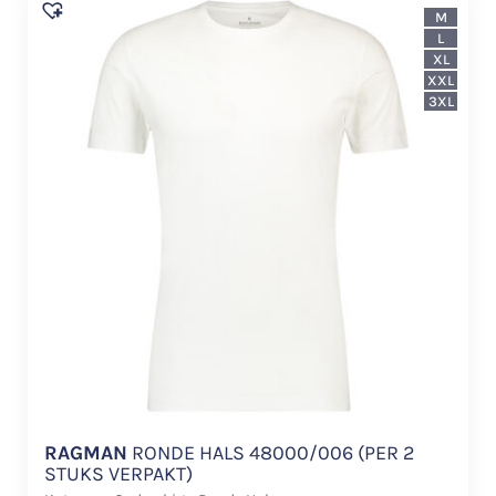
M
L
XL
XXL
3XL
RAGMAN
RONDE HALS 48000/006 (PER 2
STUKS VERPAKT)