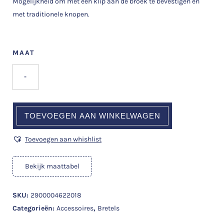
Mogelijkheid om met een klip aan de broek te bevestigen en
met traditionele knopen.
MAAT
-
TOEVOEGEN AAN WINKELWAGEN
Toevoegen aan whishlist
Bekijk maattabel
SKU:
2900004622018
Categorieën:
Accessoires
,
Bretels