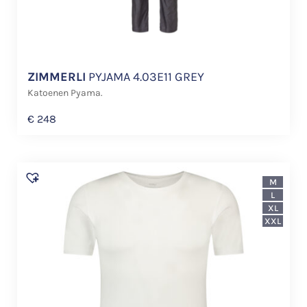
ZIMMERLI
PYJAMA 4.03E11 GREY
Katoenen Pyama.
€
248
M
L
XL
XXL