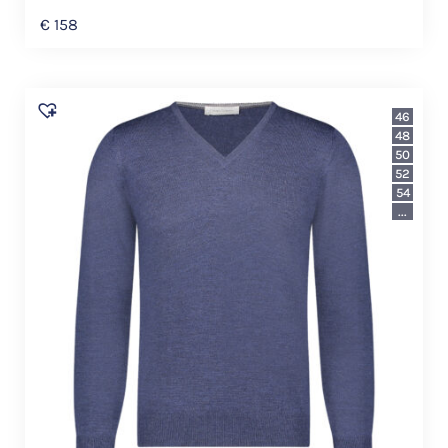
€
158
46
48
50
52
54
...