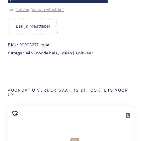
Toevoegen aan whishlist
Bekijk maattabel
SKU:
00003277-rood
Categorieën:
Ronde hals
,
Truien | Knitwear
VOORDAT U VERDER GAAT, IS DIT OOK IETS VOOR
U?
L