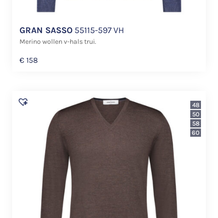
GRAN SASSO
55115-597 VH
Merino wollen v-hals trui.
€
158
48
50
58
60