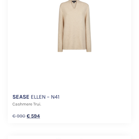
SEASE
ELLEN – N41
Cashmere Trui.
€
990
€
594