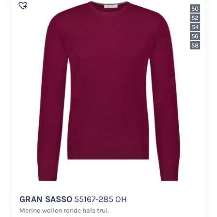
50
52
54
56
58
GRAN SASSO
55167-285 OH
Merino wollen ronde hals trui.