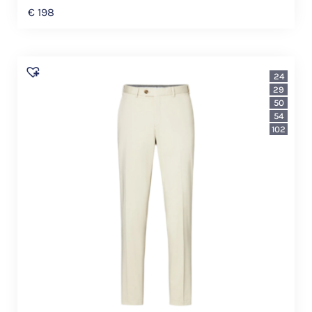
€
198
24
29
50
54
102