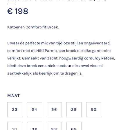
€
198
Katoenen Comfort-fit Broek.
Ervaar de perfecte mix van tijdloze stijl en ongeëvenaard
comfort met de Hiltl Parma, een broek die elke garderobe
verrijkt. Gemaakt van zacht, hoogwaardig corduroy katoen,
biedt deze broek een unieke textuur die zowel visueel
aantrekkelijk als heerlijk om te dragen is.
MAAT
23
24
26
29
30
31
32
33
62