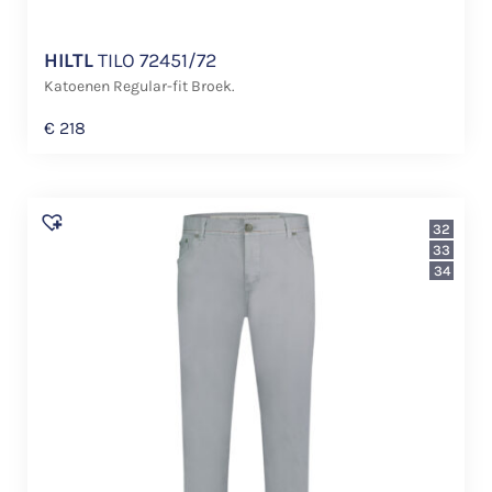
HILTL
TILO 72451/72
Katoenen Regular-fit Broek.
€
218
32
33
34