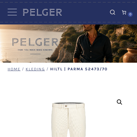
VACATURES
0
HOME
/
KLEDING
/
HILTL | PARMA 52473/70