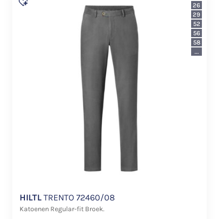
26
29
52
56
58
...
HILTL
TRENTO 72460/08
Katoenen Regular-fit Broek.