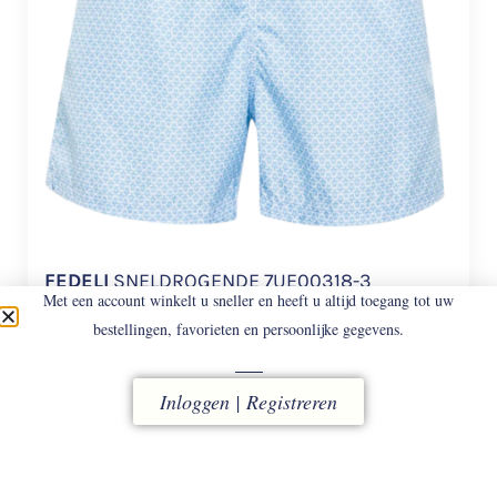
FEDELI
SNELDROGENDE 7UE00318-3
Met een account winkelt u sneller en heeft u altijd toegang tot uw
MADEIRA STAM
Sneldrogende Zwembroek.
bestellingen, favorieten en persoonlijke gegevens.
€
168
€
117,60
Inloggen | Registreren