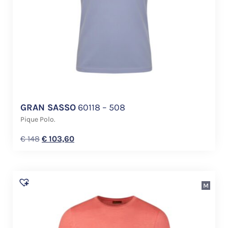
GRAN SASSO
60118 – 508
Pique Polo.
€
148
€
103,60
M