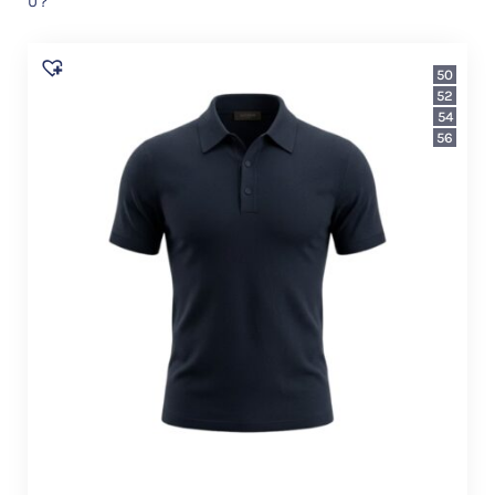
U?
50
52
54
56