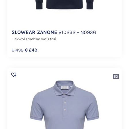
SLOWEAR ZANONE
810232 – N0936
Flexwol (merino wol) trui.
€
498
€
249
50