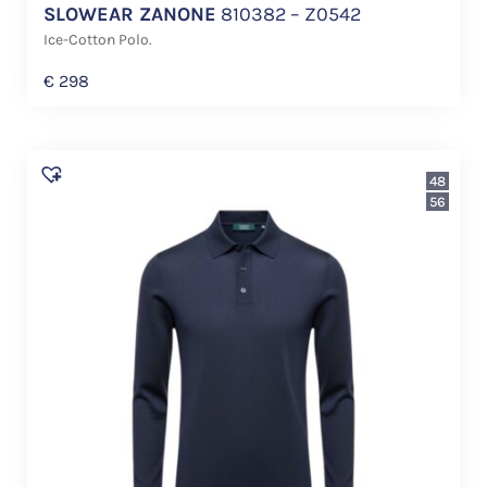
SLOWEAR ZANONE
810382 – Z0542
Ice-Cotton Polo.
€
298
48
56