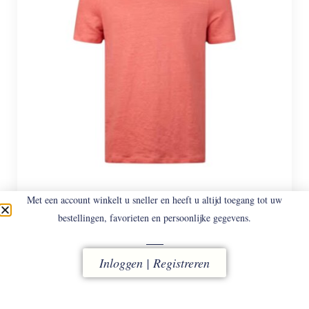
Met een account winkelt u sneller en heeft u altijd toegang tot uw
STENSTROMS
2420 / 650
bestellingen, favorieten en persoonlijke gegevens.
Linnen T-Shirt.
€
128
€
89,60
Inloggen | Registreren