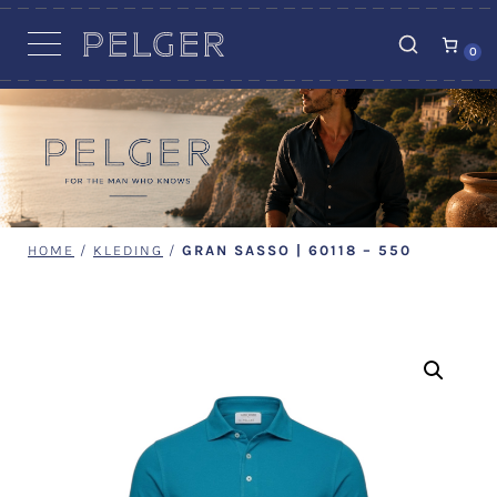
VACATURES
0
HOME
/
KLEDING
/
GRAN SASSO | 60118 – 550