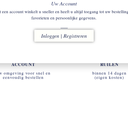
Pique Polo.
Uw Account
 een account winkelt u sneller en heeft u altijd toegang tot uw bestellin
3,60
€
148
€
103,60
favorieten en persoonlijke gegevens.
Inloggen | Registreren
ACCOUNT
RUILEN
w omgeving voor snel en
binnen 14 dagen
eenvoudig bestellen
(eigen kosten)