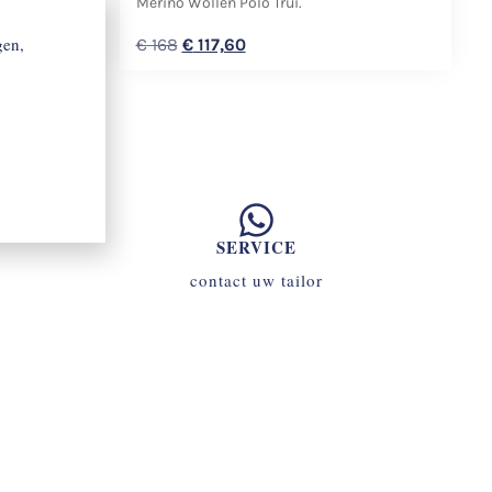
Merino Wollen Polo Trui.
gen,
€
168
€
117,60
SERVICE
contact uw tailor