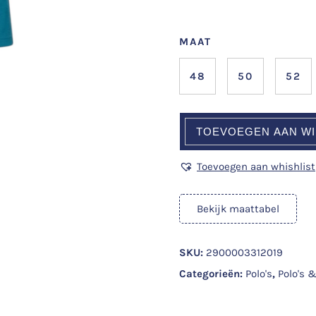
MAAT
48
50
52
TOEVOEGEN AAN W
Toevoegen aan whishlist
Bekijk maattabel
SKU:
2900003312019
Categorieën:
Polo's
,
Polo's &