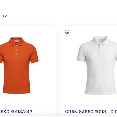
 U?
ASSO
60118/342
GRAN SASSO
60118 – 00