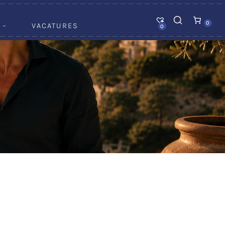
0
 –
VACATURES
0