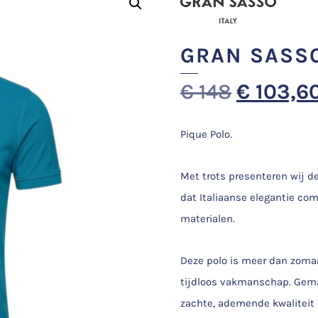
GRAN SASS
€
148
€
103,6
Pique Polo.
Met trots presenteren wij d
dat Italiaanse elegantie co
materialen.
Deze polo is meer dan zomaa
tijdloos vakmanschap. Gema
zachte, ademende kwaliteit 