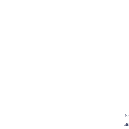
INLOGGEN
be
al