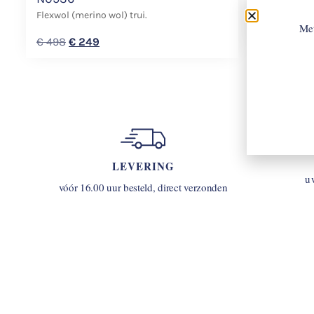
Pique Polo.
Flexwol (merino wol) trui.
Met
€
148
€
10
€
498
€
249
LEVERING
u
vóór 16.00 uur besteld, direct verzonden