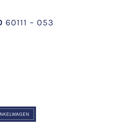
O
60111 – 053
INKELWAGEN