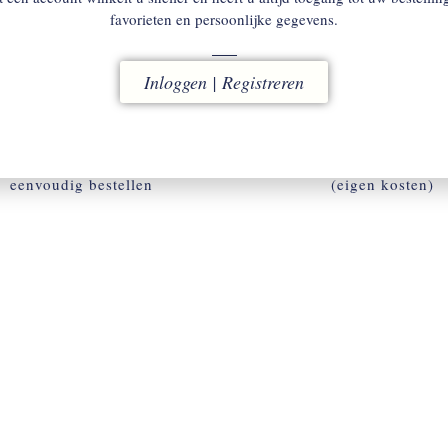
favorieten en persoonlijke gegevens.
Inloggen | Registreren
ACCOUNT
RUILEN
w omgeving voor snel en
binnen 14 dagen
eenvoudig bestellen
(eigen kosten)
ACCOUNT AANMAKEN