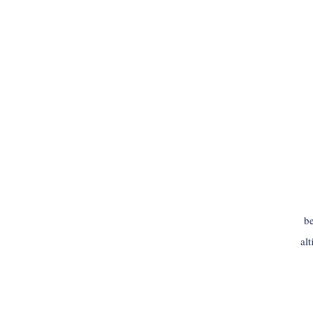
be
al