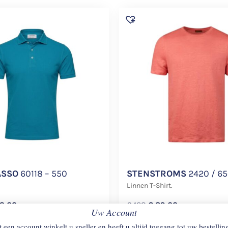
ASSO
60118 – 550
STENSTROMS
2420 / 6
Linnen T-Shirt.
3,60
€
128
€
89,60
Uw Account
 een account winkelt u sneller en heeft u altijd toegang tot uw bestellin