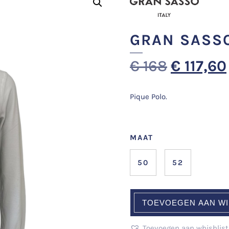
GRAN SASS
€
168
€
117,60
Pique Polo.
MAAT
50
52
TOEVOEGEN AAN W
Toevoegen aan whishlist