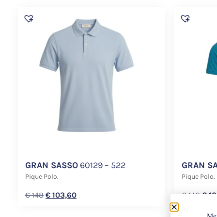
GRAN SASSO
60129 – 522
GRAN S
Pique Polo.
Pique Polo.
€
148
€
103,60
€
148
€
10
Met