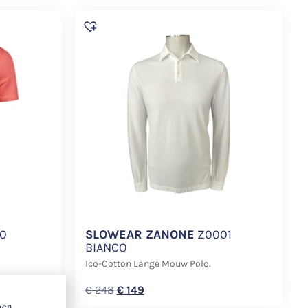
50
SLOWEAR ZANONE
Z0001
BIANCO
Ico-Cotton Lange Mouw Polo.
€
248
€
149
gen,