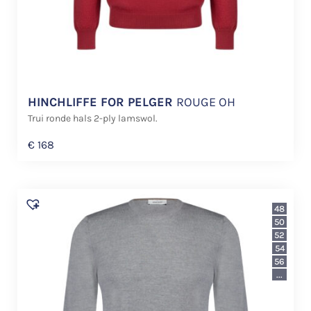
HINCHLIFFE FOR PELGER
ROUGE OH
Trui ronde hals 2-ply lamswol.
€
168
48
50
52
54
56
...