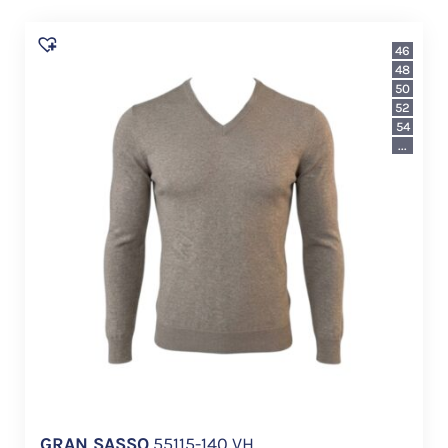
46
48
50
52
54
...
GRAN SASSO
55115-140 VH