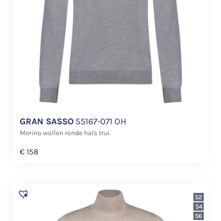
GRAN SASSO
55167-071 OH
Merino wollen ronde hals trui.
€
158
52
54
56