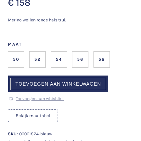
€
158
Merino wollen ronde hals trui.
MAAT
50
52
54
56
58
TOEVOEGEN AAN WINKELWAGEN
Toevoegen aan whishlist
Bekijk maattabel
SKU:
00001824-blauw