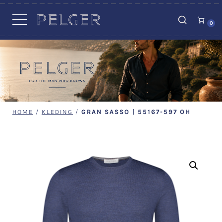
VACATURES
0
HOME
/
KLEDING
/
GRAN SASSO | 55167-597 OH