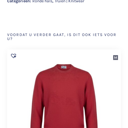
Categorieën:
Ronde hals
,
Truien | Knitwear
VOORDAT U VERDER GAAT, IS DIT OOK IETS VOOR
U?
M