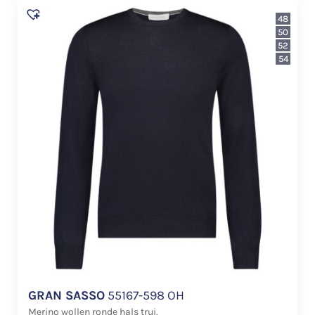
48
50
52
54
GRAN SASSO
55167-598 OH
Merino wollen ronde hals trui.