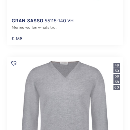
GRAN SASSO
55115-140 VH
Merino wollen v-hals trui.
€
158
46
50
56
58
60