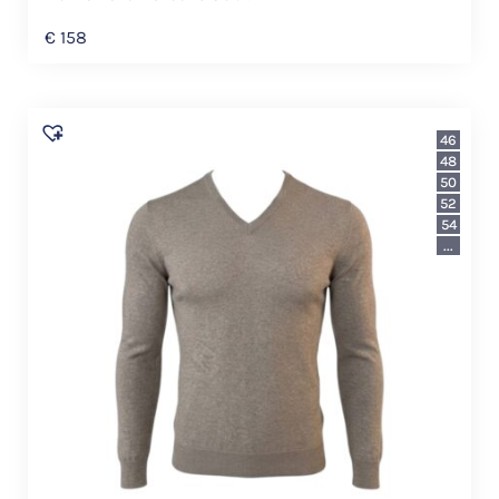
€
158
46
48
50
52
54
...