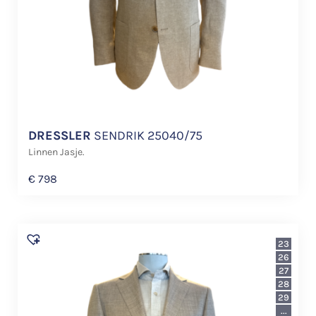
DRESSLER
SENDRIK 25040/75
Linnen Jasje.
€
798
23
26
27
28
29
...