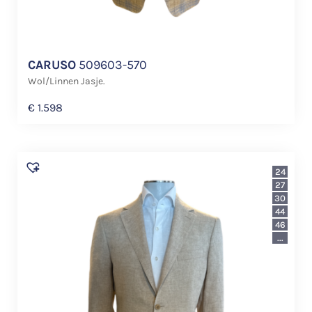
CARUSO
509603-570
Wol/Linnen Jasje.
€
1.598
24
27
30
44
46
...