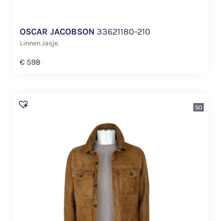
OSCAR JACOBSON
33621180-210
Linnen Jasje.
€
598
50