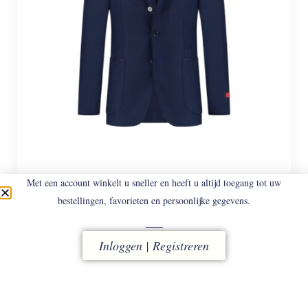
ISAIA
CAPRI /790
Met een account winkelt u sneller en heeft u altijd toegang tot uw
Hopsack Jasje.
bestellingen, favorieten en persoonlijke gegevens.
€
2.998
Inloggen | Registreren