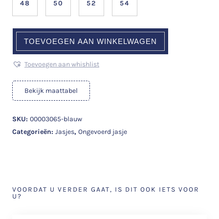
48
50
52
54
TOEVOEGEN AAN WINKELWAGEN
Toevoegen aan whishlist
Bekijk maattabel
SKU:
00003065-blauw
Categorieën:
Jasjes
,
Ongevoerd jasje
VOORDAT U VERDER GAAT, IS DIT OOK IETS VOOR
U?