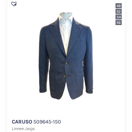
48
52
54
56
CARUSO
509645-150
Linnen Jasje.