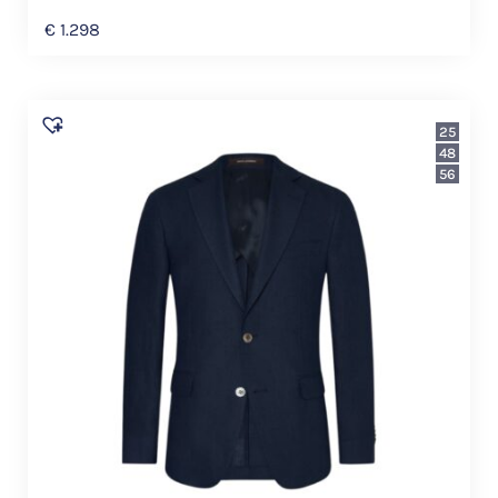
€
1.298
25
48
56