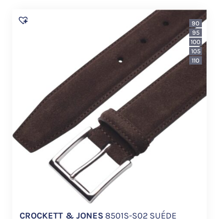
90
95
100
105
110
CROCKETT & JONES
8501S-S02 SUÉDE