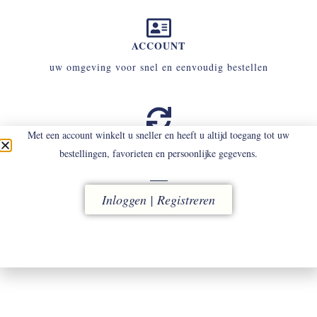
ACCOUNT
uw omgeving voor snel en eenvoudig bestellen
Met een account winkelt u sneller en heeft u altijd toegang tot uw
RUILEN
bestellingen, favorieten en persoonlijke gegevens.
binnen 14 dagen
(eigen kosten)
Inloggen | Registreren
SERVICE
contact uw tailor