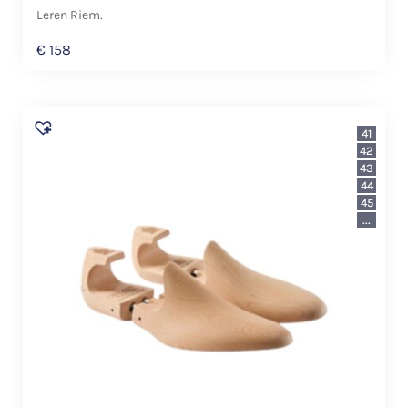
Leren Riem.
€
158
41
42
43
44
45
...