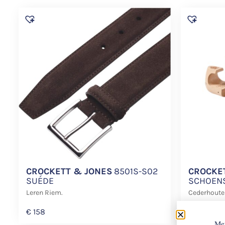
CROCKETT & JONES
8501S-S02
CROCKE
SUÉDE
SCHOENS
Leren Riem.
Cederhoute
€
158
€
140
Met