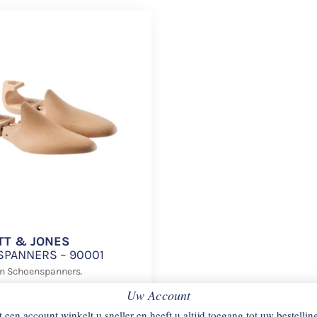
TT & JONES
PANNERS – 90001
n Schoenspanners.
Uw Account
 een account winkelt u sneller en heeft u altijd toegang tot uw bestellin