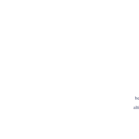
be
al