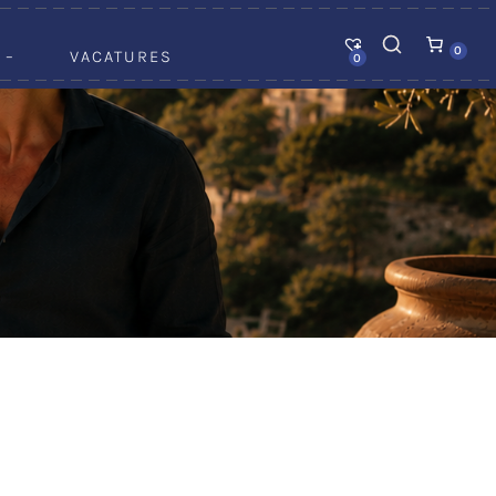
0
 –
VACATURES
0