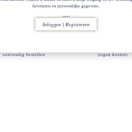
favorieten en persoonlijke gegevens.
Inloggen | Registreren
ACCOUNT
RUILEN
w omgeving voor snel en
binnen 14 dagen
eenvoudig bestellen
(eigen kosten)
ACCOUNT AANMAKEN