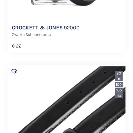
CROCKETT & JONES
92000
Zwarte Schoencreme.
€
22
90
95
100
105
110