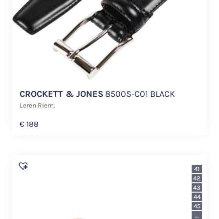
CROCKETT & JONES
8500S-C01 BLACK
Leren Riem.
€
188
41
42
43
44
45
...