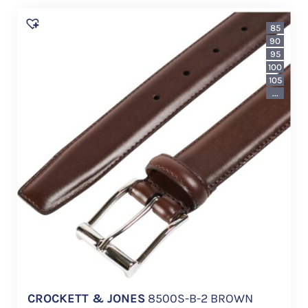
85
90
95
100
105
...
CROCKETT & JONES
8500S-B-2 BROWN