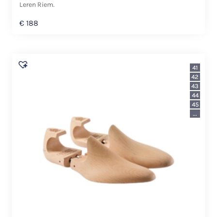
Leren Riem.
€
188
41
42
43
44
45
...