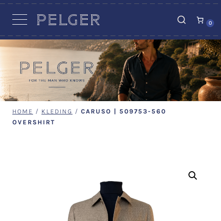
VACATURES
0
HOME
/
KLEDING
/
CARUSO | 509753-560
OVERSHIRT