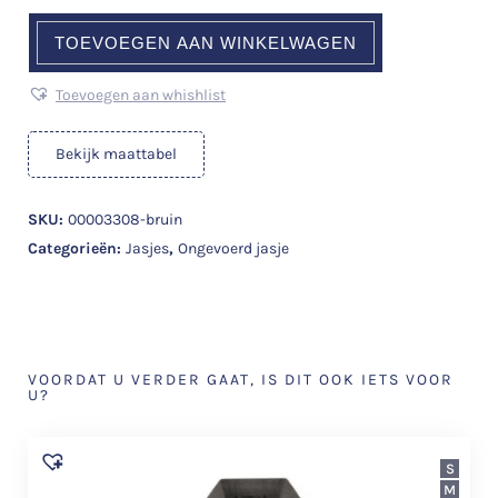
TOEVOEGEN AAN WINKELWAGEN
Toevoegen aan whishlist
Bekijk maattabel
SKU:
00003308-bruin
Categorieën:
Jasjes
,
Ongevoerd jasje
VOORDAT U VERDER GAAT, IS DIT OOK IETS VOOR
U?
S
M