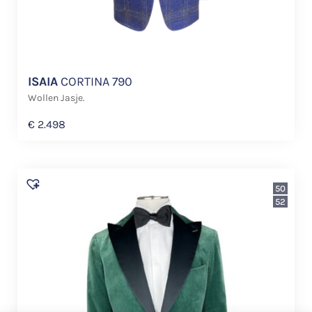
ISAIA
CORTINA 790
Wollen Jasje.
€
2.498
50
52