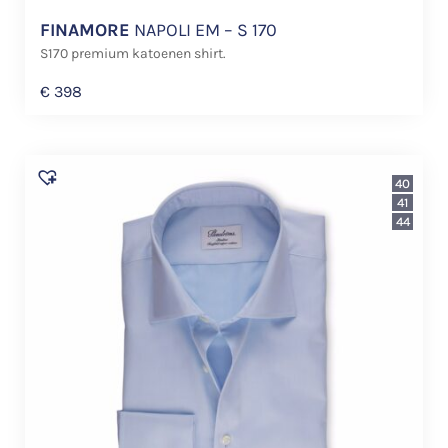
FINAMORE
NAPOLI EM – S 170
S170 premium katoenen shirt.
€
398
40
41
44