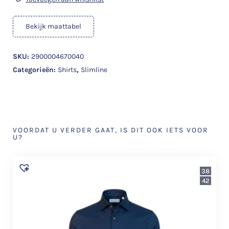
Bekijk maattabel
SKU:
2900004670040
Categorieën:
Shirts
,
Slimline
VOORDAT U VERDER GAAT, IS DIT OOK IETS VOOR
U?
38
42