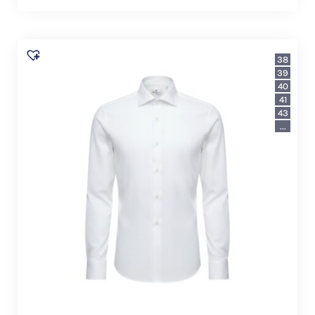
38
39
40
41
43
...