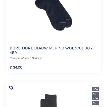
DORE DORE
BLAUW MERINO WOL 570D08 /
459
Merino Wollen Sokken.
€
34,90
40+
42+
44+
46+