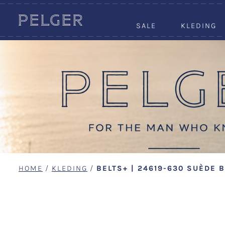
SALE
KLEDING
HOME
/
KLEDING
/
BELTS+ | 24619-630 SUÈDE 