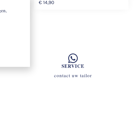
€
14,90
ls.
gen,
SERVICE
contact uw tailor