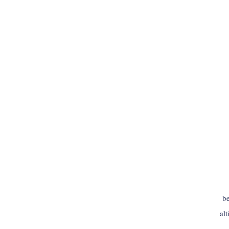
INLOGGEN
be
al