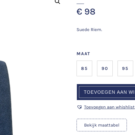
€
98
Suede Riem.
MAAT
85
90
95
TOEVOEGEN AAN W
Toevoegen aan whishlist
Bekijk maattabel