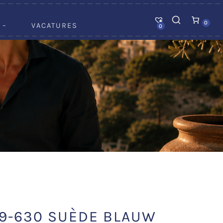
0
 –
VACATURES
0
9-630 SUÈDE BLAUW