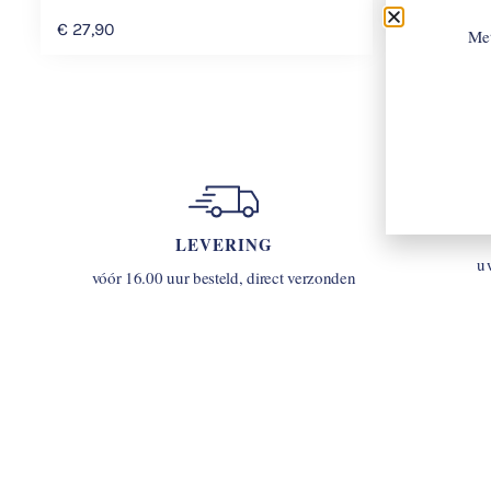
€
49,90
€
27,90
Met
LEVERING
u
vóór 16.00 uur besteld, direct verzonden