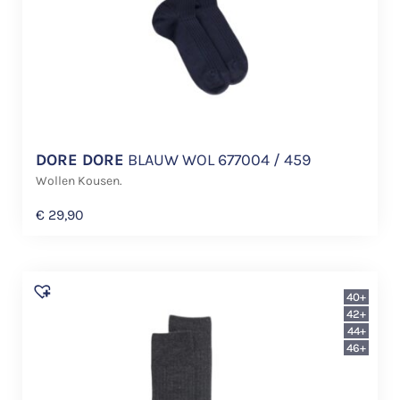
DORE DORE
BLAUW WOL 677004 / 459
Wollen Kousen.
€
29,90
40+
42+
44+
46+