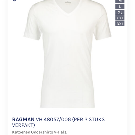
M
L
XL
XXL
3XL
RAGMAN
VH 48057/006 (PER 2 STUKS
VERPAKT)
Katoenen Ondershirts V-Hals.