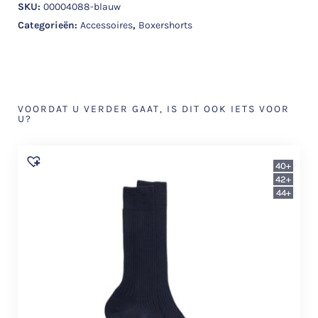
SKU:
00004088-blauw
Categorieën:
Accessoires
,
Boxershorts
VOORDAT U VERDER GAAT, IS DIT OOK IETS VOOR
U?
40+
42+
44+