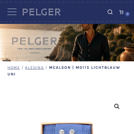
VACATURES
0
HOME
/
KLEDING
/
MCALSON | M0115 LICHTBLAUW
UNI