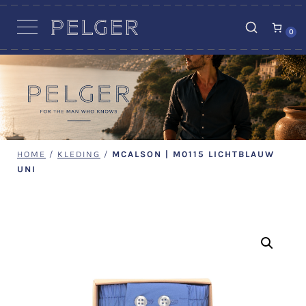
VACATURES
0
HOME
/
KLEDING
/
MCALSON | M0115 LICHTBLAUW
UNI