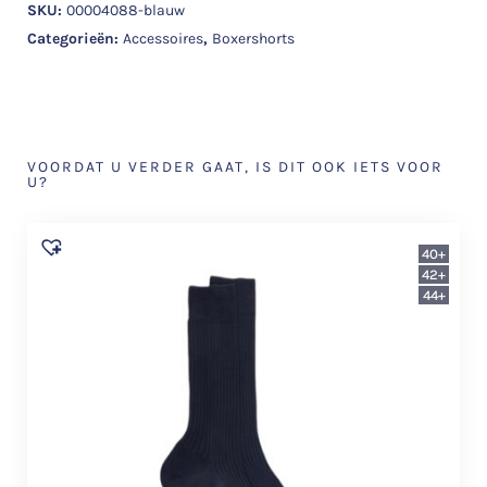
SKU:
00004088-blauw
Categorieën:
Accessoires
,
Boxershorts
VOORDAT U VERDER GAAT, IS DIT OOK IETS VOOR
U?
40+
42+
44+