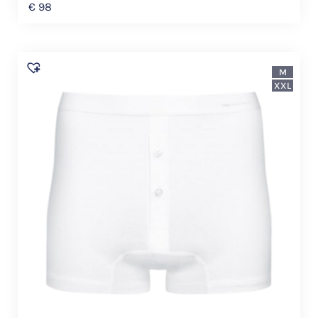
€
98
M
XXL