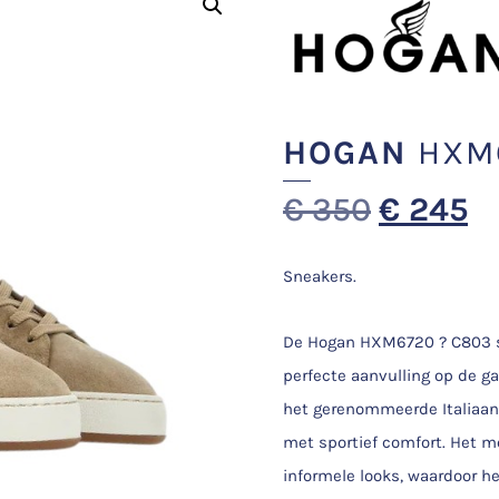
HOGAN
HXM6
€
350
€
245
Sneakers.
De Hogan HXM6720 ? C803 sn
perfecte aanvulling op de 
het gerenommeerde Italiaans
met sportief comfort. Het m
informele looks, waardoor he