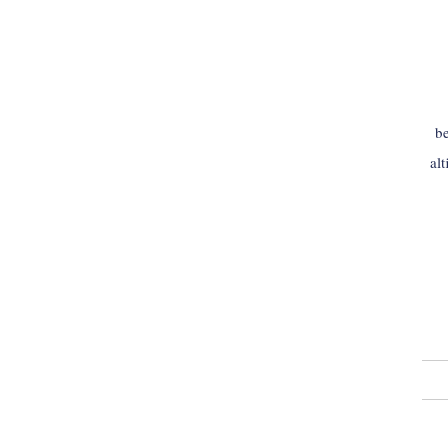
be
al