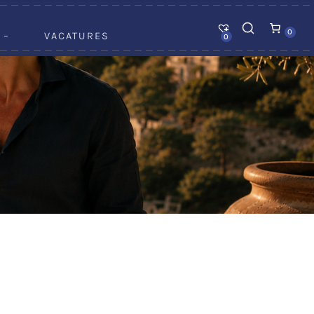
0
 –
VACATURES
0