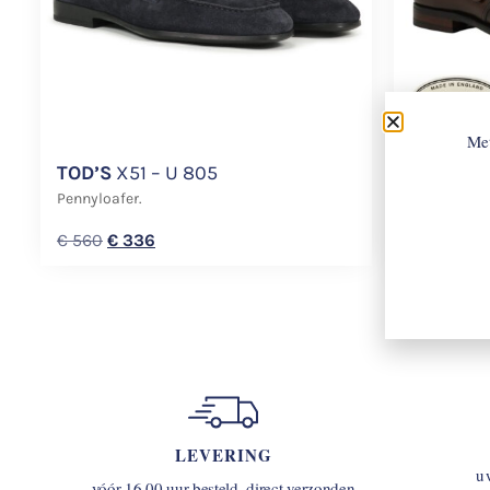
Met
TOD’S
X51 – U 805
CROCKE
BROWN
Pennyloafer.
Gespschoen
€
560
€
336
€
888
LEVERING
u
vóór 16.00 uur besteld, direct verzonden