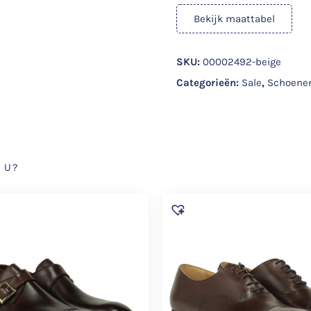
Bekijk maattabel
SKU:
00002492-beige
Categorieën:
Sale
,
Schoene
 U?