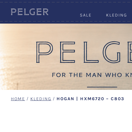
SALE
KLEDING
HOME
/
KLEDING
/
HOGAN | HXM6720 – C803