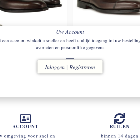
Uw Account
 een account winkelt u sneller en heeft u altijd toegang tot uw bestellin
favorieten en persoonlijke gegevens.
TT & JONES
SAVILE
CROCKETT & JONES
HA
BROWN
en.
Veterschoen.
Inloggen | Registreren
€
720
ACCOUNT
RUILEN
w omgeving voor snel en
binnen 14 dagen