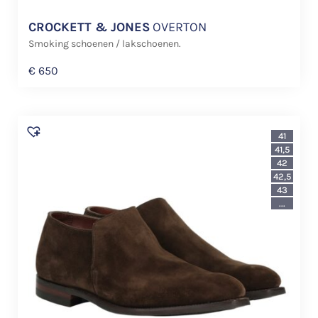
CROCKETT & JONES
OVERTON
Smoking schoenen / lakschoenen.
€
650
41
41,5
42
42,5
43
...