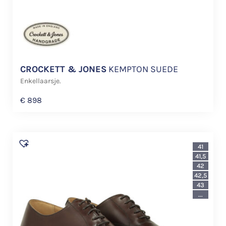
CROCKETT & JONES
KEMPTON SUEDE
Enkellaarsje.
€
898
41
41,5
42
42,5
43
...