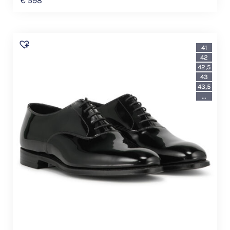
€
598
41
42
42,5
43
43,5
...