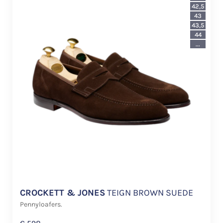
42,5
43
43,5
44
...
CROCKETT & JONES
TEIGN BROWN SUEDE
Pennyloafers.