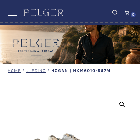
VACATURES
0
HOME
/
KLEDING
/
HOGAN | HXM6010-957M