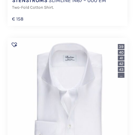
STENSTROMS
SLIMLINE 1467 – 000 EM
Two-Fold Cotton Shirt.
€
158
39
40
41
42
43
...