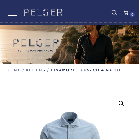
VACATURES
0
HOME
/
KLEDING
/
FINAMORE | C0529D.4 NAPOLI