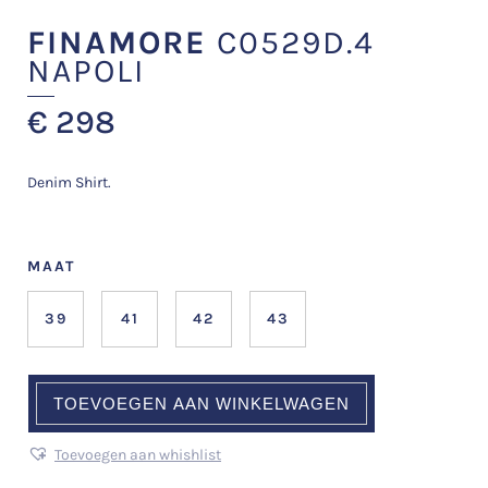
FINAMORE
C0529D.4
NAPOLI
€
298
Denim Shirt.
MAAT
39
41
42
43
TOEVOEGEN AAN WINKELWAGEN
Toevoegen aan whishlist