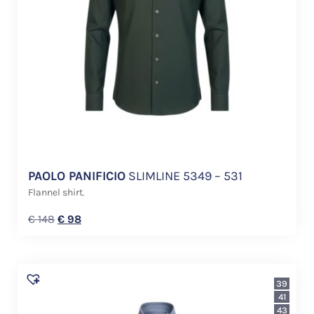
PAOLO PANIFICIO
SLIMLINE 5349 – 531
Flannel shirt.
€
148
€
98
39
41
43