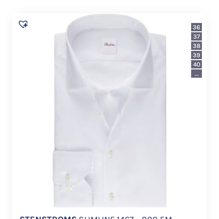
36
37
38
39
40
...