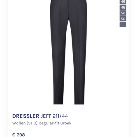
46
48
52
56
...
DRESSLER
JEFF 211/44
Wollen (S110) Regular-fit Broek.
€
298