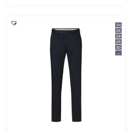
24
26
28
29
30
...