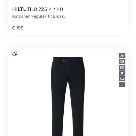
HILTL
TILO 72514 / 40
Katoenen Regular-fit Broek.
€
198
26
28
29
30
54
...