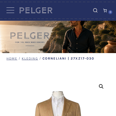
VACATURES
0
HOME
/
KLEDING
/
CORNELIANI | 27XZ17-030