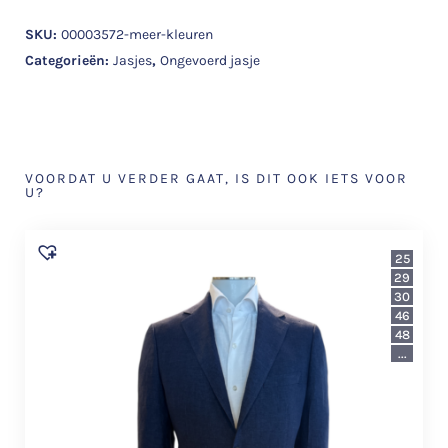
SKU:
00003572-meer-kleuren
Categorieën:
Jasjes
,
Ongevoerd jasje
VOORDAT U VERDER GAAT, IS DIT OOK IETS VOOR
U?
25
29
30
46
48
...