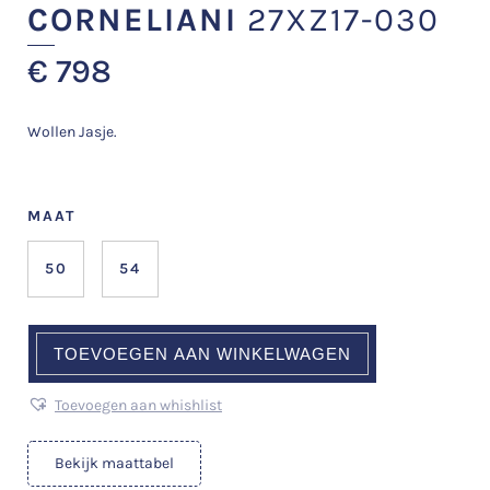
CORNELIANI
27XZ17-030
€
798
Wollen Jasje.
MAAT
50
54
TOEVOEGEN AAN WINKELWAGEN
Toevoegen aan whishlist
Bekijk maattabel