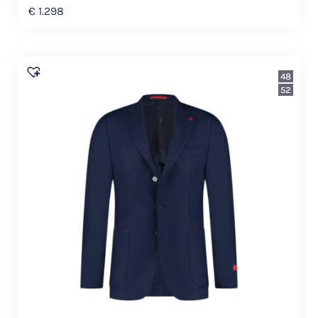
€
1.298
48
52