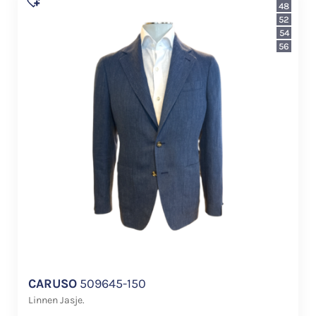
48
52
54
56
CARUSO
509645-150
Linnen Jasje.