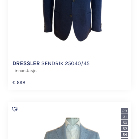
DRESSLER
SENDRIK 25040/45
Linnen Jasje.
€
698
23
31
50
52
54